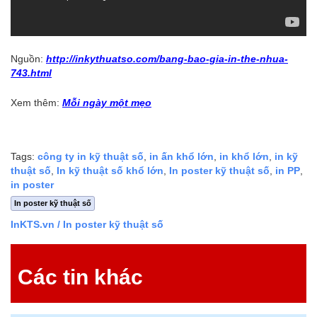
Nguồn:
http://inkythuatso.com/bang-bao-gia-in-the-nhua-
743.html
Xem thêm:
Mỗi ngày một mẹo
Tags:
công ty in kỹ thuật số
,
in ấn khổ lớn
,
in khổ lớn
,
in kỹ
thuật số
,
In kỹ thuật số khổ lớn
,
In poster kỹ thuật số
,
in PP
,
in poster
In poster kỹ thuật số
InKTS.vn
/ In poster kỹ thuật số
Các tin khác