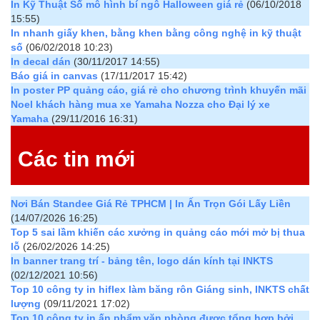
In Kỹ Thuật Số mô hình bí ngô Halloween giá rẻ
(06/10/2018
15:55)
In nhanh giấy khen, bằng khen bằng công nghệ in kỹ thuật
số
(06/02/2018 10:23)
In decal dán
(30/11/2017 14:55)
Báo giá in canvas
(17/11/2017 15:42)
In poster PP quảng cáo, giá rẻ cho chương trình khuyến mãi
Noel khách hàng mua xe Yamaha Nozza cho Đại lý xe
Yamaha
(29/11/2016 16:31)
Các tin mới
Nơi Bán Standee Giá Rẻ TPHCM | In Ấn Trọn Gói Lấy Liền
(14/07/2026 16:25)
Top 5 sai lầm khiến các xưởng in quảng cáo mới mở bị thua
lỗ
(26/02/2026 14:25)
In banner trang trí - bảng tên, logo dán kính tại INKTS
(02/12/2021 10:56)
Top 10 công ty in hiflex làm băng rôn Giáng sinh, INKTS chất
lượng
(09/11/2021 17:02)
Top 10 công ty in ấn phẩm văn phòng được tổng hợp bởi