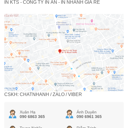
IN KTS - CÔNG TY IN ẤN - IN NHANH GIÁ RẺ
CSKH: CHATNHANH / ZALO / VIBER
Xuân Hạ
Ánh Duyên
090 6863 365
090 6961 365
Trung Nghĩa
Diễm Trinh