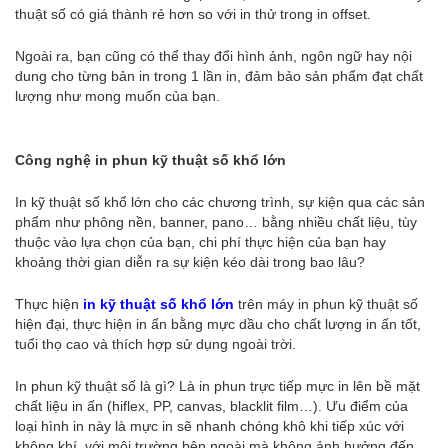
thuật số có giá thành rẻ hơn so với in thử trong in offset.
Ngoài ra, bạn cũng có thể thay đổi hình ảnh, ngôn ngữ hay nội
dung cho từng bản in trong 1 lần in, đảm bảo sản phẩm đạt chất
lượng như mong muốn của bạn.
Công nghệ in phun kỹ thuật số khổ lớn
In kỹ thuật số khổ lớn cho các chương trình, sự kiện qua các sản
phẩm như phông nền, banner, pano… bằng nhiều chất liệu, tùy
thuộc vào lựa chọn của bạn, chi phí thực hiện của bạn hay
khoảng thời gian diễn ra sự kiện kéo dài trong bao lâu?
Thực hiện
in kỹ thuật số khổ lớn
trên máy in phun kỹ thuật số
hiện đại, thực hiện in ấn bằng mực dầu cho chất lượng in ấn tốt,
tuổi thọ cao và thích hợp sử dụng ngoài trời.
In phun kỹ thuật số là gì? Là in phun trực tiếp mực in lên bề mặt
chất liệu in ấn (hiflex, PP, canvas, blacklit film…). Ưu điểm của
loại hình in này là mực in sẽ nhanh chóng khô khi tiếp xúc với
không khí, với môi trường bên ngoài mà không ảnh hưởng đến