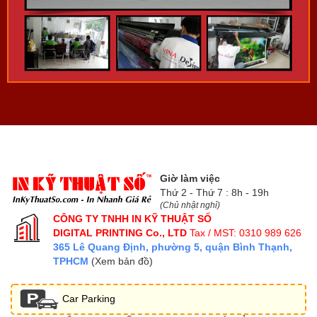
Giờ làm việc
Thứ 2 - Thứ 7 : 8h - 19h
(Chủ nhật nghỉ)
CÔNG TY TNHH IN KỸ THUẬT SỐ
DIGITAL PRINTING Co., LTD
Tax / MST: 0310 989 626
365 Lê Quang Định, phường 5, quận Bình Thạnh,
TPHCM
(Xem bản đồ)
Car Parking