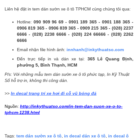
Liên hệ đặt in tem dán sườn xe ô tô TPHCM cùng chúng tôi qua:
Hotline:
090 909 96 69 - 0901 189 365 - 0901 188 365 -
0906 819 365 - 0906 839 365 - 0909 215 365 - (028) 2237
6666 - (028) 2238 6666 - (028) 224 66666 - (028) 2262
6666
Email nhận file hình ảnh:
innhanh@inkythuatso.com
Đến trực tiếp in và dán xe tại:
365 Lê Quang Định,
phường 5, Bình Thạnh, HCM
P/s: Với những mẫu tem dán sườn xe ô tô phức tạp, In Kỹ Thuật
Số hỗ trợ in, không thi công dán.
>>
In decal trang trí xe hơi đi cỗ vũ bóng đá
Nguồn:
http://inkythuatso.com/in-tem-dan-suon-xe-o-to-
tphcm-1238.html
Tags:
tem dán sườn xe ô tô
,
in decal dán xe ô tô
,
in decal ô