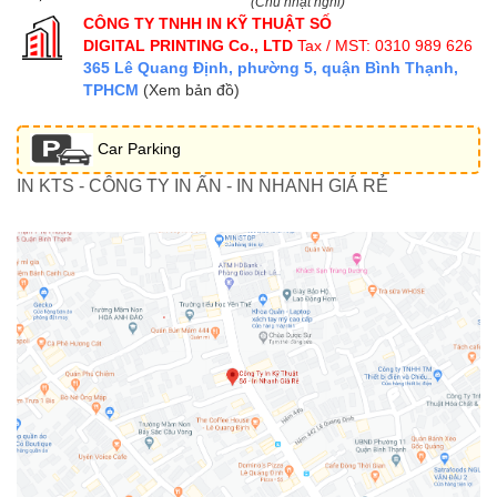
(Chủ nhật nghỉ)
CÔNG TY TNHH IN KỸ THUẬT SỐ
DIGITAL PRINTING Co., LTD
Tax / MST: 0310 989 626
365 Lê Quang Định, phường 5, quận Bình Thạnh,
TPHCM
(Xem bản đồ)
Car Parking
IN KTS - CÔNG TY IN ẤN - IN NHANH GIÁ RẺ