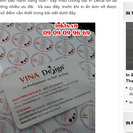
tem bảo hành hàng hóa? Vậy mau chóng đặt in Decal vỡ tại
ởng nhiều ưu đãi. Và sau đây, trước khi in ấn tem vỡ được
ố điểm cần thiết trong bài viết dưới đây.
IN
In 
Th
Cô
t
I
IN