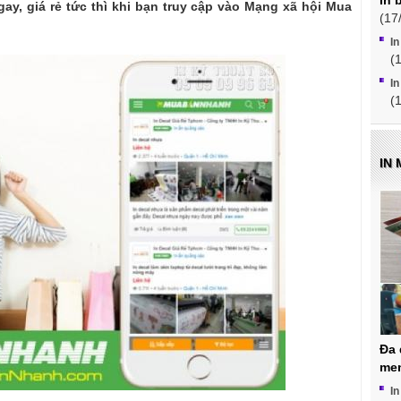
In 
gay, giá rẻ tức thì khi bạn truy cập vào Mạng xã hội Mua
(17
In
(
In
(
IN
Đa 
me
In