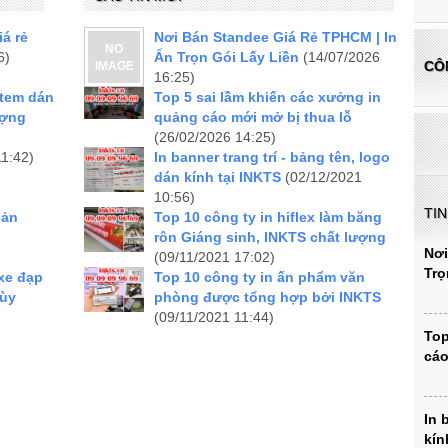
iá rẻ
Nơi Bán Standee Giá Rẻ TPHCM | In
NO
6)
Ấn Trọn Gói Lấy Liền
(14/07/2026
CÔ
IMAGE
16:25)
 tem dán
Top 5 sai lầm khiến các xưởng in
ượng
quảng cáo mới mở bị thua lỗ
(26/02/2026 14:25)
11:42)
In banner trang trí - bảng tên, logo
dán kính tại INKTS
(02/12/2021
10:56)
TI
iản
Top 10 công ty in hiflex làm băng
rôn Giáng sinh, INKTS chất lượng
Nơi
(09/11/2021 17:02)
Trọ
 xe đạp
Top 10 công ty in ấn phẩm văn
tùy
phòng được tổng hợp bởi INKTS
(09/11/2021 11:44)
Top
cáo
In 
kín