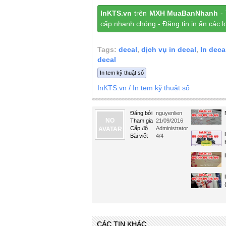
InKTS.vn
trên
MXH MuaBanNhanh
- 
cấp nhanh chóng - Đăng tin in ấn các l
Tags:
decal
,
dịch vụ in decal
,
In deca
decal
In tem kỹ thuật số
InKTS.vn
/ In tem kỹ thuật số
Đăng bởi
nguyenlien
NO
Tham gia
21/09/2016
Cấp độ
Administrator
AVATAR
Bài viết
4/4
CÁC TIN KHÁC