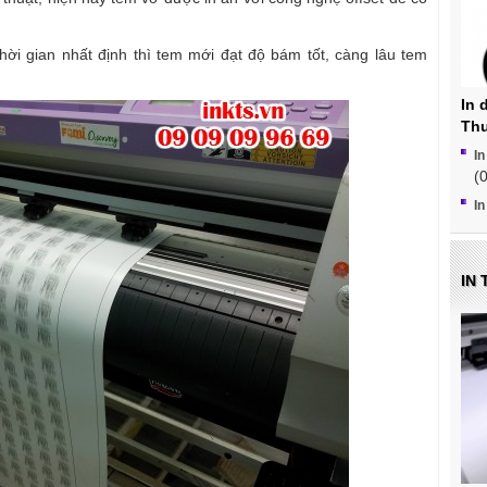
hời gian nhất định thì tem mới đạt độ bám tốt, càng lâu tem
In 
Thu
In
(
I
IN