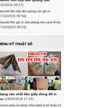
backlit film hộp đèn quảng cáo
/10/2015 08:57)
 backlit film hộp đèn quảng cáo giá rẻ
17/10/2015 08:56)
 backlit film giá rẻ, làm phông nền sảnh lễ tân
17/10/2015 08:54)
 MENU KỸ THUẬT SỐ
dạng các chất liệu giấy dùng để in
nu
(19/09/2018 17:41)
 menu quán ăn bằng công nghệ in kỹ thuật số