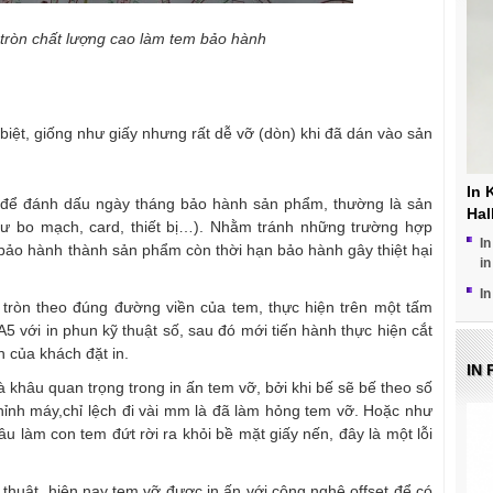
 tròn chất lượng cao làm tem bảo hành
iệt, giống như giấy nhưng rất dễ vỡ (dòn) khi đã dán vào sản
In 
để đánh dấu ngày tháng bảo hành sản phẩm, thường là sản
Hal
hư bo mạch, card, thiết bị…). Nhằm tránh những trường hợp
In
 bảo hành thành sản phẩm còn thời hạn bảo hành gây thiệt hại
in
In
tròn theo đúng đường viền của tem, thực hiện trên một tấm
 A5 với in phun kỹ thuật số, sau đó mới tiến hành thực hiện cắt
của khách đặt in.
IN
à khâu quan trọng trong in ấn tem vỡ, bởi khi bế sẽ bế theo số
 chỉnh máy,chỉ lệch đi vài mm là đã làm hỏng tem vỡ. Hoặc như
u làm con tem đứt rời ra khỏi bề mặt giấy nến, đây là một lỗi
 thuật, hiện nay tem vỡ được in ấn với công nghệ offset để có