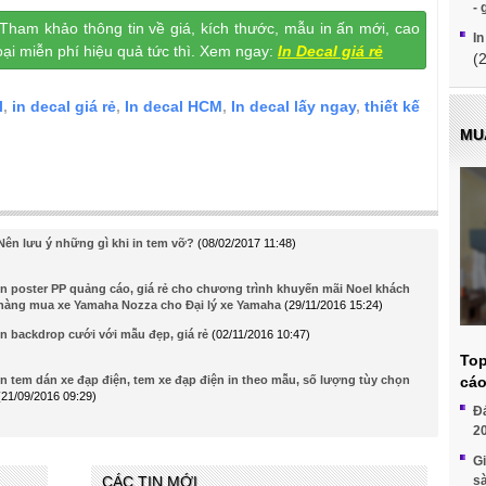
- 
Tham khảo thông tin về giá, kích thước, mẫu in ấn mới, cao
In
oại miễn phí hiệu quả tức thì. Xem ngay:
In Decal giá rẻ
(
l
,
in decal giá rẻ
,
In decal HCM
,
In decal lấy ngay
,
thiết kế
MU
Nên lưu ý những gì khi in tem vỡ?
(08/02/2017 11:48)
In poster PP quảng cáo, giá rẻ cho chương trình khuyến mãi Noel khách
hàng mua xe Yamaha Nozza cho Đại lý xe Yamaha
(29/11/2016 15:24)
In backdrop cưới với mẫu đẹp, giá rẻ
(02/11/2016 10:47)
Top
In tem dán xe đạp điện, tem xe đạp điện in theo mẫu, số lượng tùy chọn
cáo
(21/09/2016 09:29)
Đ
2
Gi
CÁC TIN MỚI
s