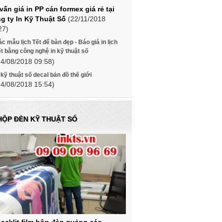
vấn giá in PP cán formex giá rẻ tại
g ty In Kỹ Thuật Số
(22/11/2018
27)
c mẫu lịch Tết để bàn đẹp - Báo giá in lịch
t bằng công nghệ in kỹ thuật số
24/08/2018 09:58)
 kỹ thuật số decal bản đồ thế giới
14/08/2018 15:54)
 HỘP ĐÈN KỸ THUẬT SỐ