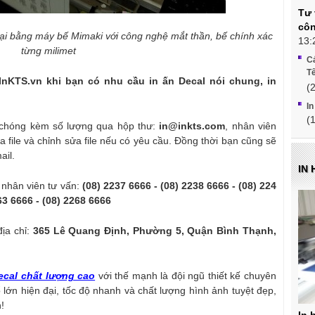
Tư 
côn
oại bằng máy bế Mimaki với công nghệ mắt thần, bế chính xác
13:
từng milimet
Cá
Tế
InKTS.vn
khi bạn có nhu cầu in ấn Decal nói chung, in
(
In
(
 chóng kèm số lượng qua hộp thư:
in@inkts.com
, nhân viên
tra file và chỉnh sửa file nếu có yêu cầu. Đồng thời bạn cũng sẽ
ail.
IN
 nhân viên tư vấn:
(08) 2237 6666 - (08) 2238 6666 - (08) 224
63 6666 - (08) 2268 6666
địa chỉ:
365 Lê Quang Định, Phường 5, Quận Bình Thạnh,
ecal chất lượng cao
với thế mạnh là đội ngũ thiết kế chuyên
 lớn hiện đại, tốc độ nhanh và chất lượng hình ảnh tuyệt đẹp,
!