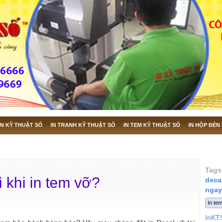
N KỸ THUẬT SỐ
IN TRANH KỸ THUẬT SỐ
IN TEM KỸ THUẬT SỐ
IN HỘP ĐÈN
Tags
 khi in tem vỡ?
decal
ngay
In tem
InKT