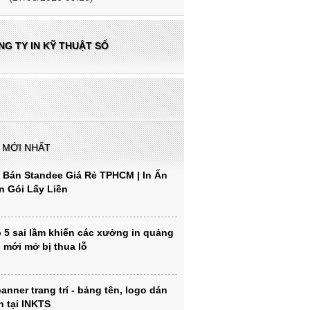
NG TY IN KỸ THUẬT SỐ
N MỚI NHẤT
 Bán Standee Giá Rẻ TPHCM | In Ấn
n Gói Lấy Liền
 5 sai lầm khiến các xưởng in quảng
 mới mở bị thua lỗ
banner trang trí - bảng tên, logo dán
h tại INKTS