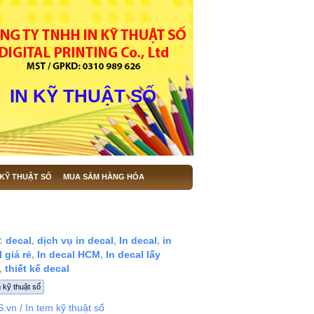
IN KỸ THUẬT SỐ
 KỸ THUẬT SỐ
MUA SẮM HÀNG HÓA
:
decal
,
dịch vụ in decal
,
In decal
,
in
 giá rẻ
,
In decal HCM
,
In decal lấy
,
thiết kế decal
 kỹ thuật số
S.vn
/ In tem kỹ thuật số