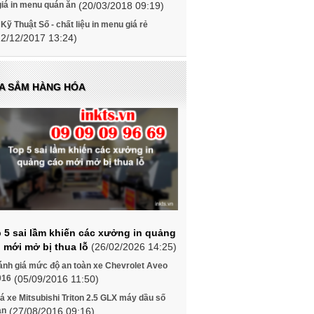
giá in menu quán ăn
(20/03/2018 09:19)
 Kỹ Thuật Số - chất liệu in menu giá rẻ
22/12/2017 13:24)
A SẮM HÀNG HÓA
 5 sai lầm khiến các xưởng in quảng
 mới mở bị thua lỗ
(26/02/2026 14:25)
ánh giá mức độ an toàn xe Chevrolet Aveo
016
(05/09/2016 11:50)
á xe Mitsubishi Triton 2.5 GLX máy dầu số
àn
(27/08/2016 09:16)