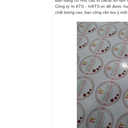
Bạn đang có nhu cầu in Decal vỡ làm 
Công ty In KTS - InKTS.vn để được hư
chất lượng cao, bạn cũng cần lưu ý một s