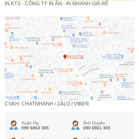
IN KTS - CÔNG TY IN ẤN - IN NHANH GIÁ RẺ
CSKH: CHATNHANH / ZALO / VIBER
Xuân Hạ
Ánh Duyên
090 6863 365
090 6961 365