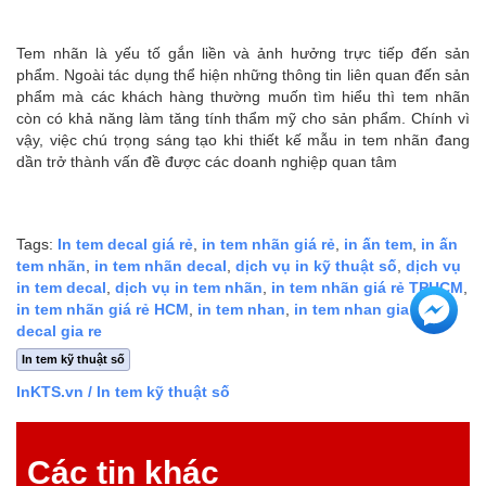
Tem nhãn là yếu tố gắn liền và ảnh hưởng trực tiếp đến sản
phẩm. Ngoài tác dụng thể hiện những thông tin liên quan đến sản
phẩm mà các khách hàng thường muốn tìm hiểu thì tem nhãn
còn có khả năng làm tăng tính thẩm mỹ cho sản phẩm. Chính vì
vậy, việc chú trọng sáng tạo khi thiết kế mẫu in tem nhãn đang
dần trở thành vấn đề được các doanh nghiệp quan tâm
Tags:
In tem decal giá rẻ
,
in tem nhãn giá rẻ
,
in ấn tem
,
in ấn
tem nhãn
,
in tem nhãn decal
,
dịch vụ in kỹ thuật số
,
dịch vụ
in tem decal
,
dịch vụ in tem nhãn
,
in tem nhãn giá rẻ TPHCM
,
in tem nhãn giá rẻ HCM
,
in tem nhan
,
in tem nhan gia re
,
in
decal gia re
In tem kỹ thuật số
InKTS.vn
/ In tem kỹ thuật số
Các tin khác