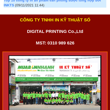
Top 10 công ty in ấn phẩm văn phòng được tổng hợp bởi
INKTS
(09/11/2021 11:44)
CÔNG TY TNHH IN KỸ THUẬT SỐ
DIGITAL PRINTING Co.,Ltd
MST: 0310 989 626