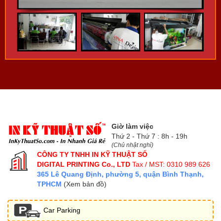
Giờ làm việc
Thứ 2 - Thứ 7 : 8h - 19h
(Chủ nhật nghỉ)
CÔNG TY TNHH IN KỸ THUẬT SỐ
DIGITAL PRINTING Co., LTD
Tax / MST: 0310 989 626
365 Lê Quang Định, phường 5, quận Bình Thạnh,
TPHCM
(Xem bản đồ)
Car Parking