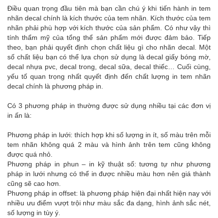
Điều quan trọng đầu tiên mà bạn cần chú ý khi tiến hành in tem
nhãn decal chính là kích thước của tem nhãn. Kích thước của tem
nhãn phải phù hợp với kích thước của sản phẩm. Có như vậy thì
tính thẩm mỹ của tổng thể sản phẩm mới được đảm bảo. Tiếp
theo, bạn phải quyết định chọn chất liệu gì cho nhãn decal. Một
số chất liệu bạn có thể lựa chọn sử dụng là decal giấy bóng mờ,
decal nhựa pvc, decal trong, decal sữa, decal thiếc… Cuối cùng,
yếu tố quan trọng nhất quyết định đến chất lượng in tem nhãn
decal chính là phương pháp in.
Có 3 phương pháp in thường được sử dụng nhiều tại các đơn vị
in ấn là:
Phương pháp in lưới: thích hợp khi số lượng in ít, số màu trên mỗi
tem nhãn không quá 2 màu và hình ảnh trên tem cũng không
được quá nhỏ.
Phương pháp in phun – in kỹ thuật số: tương tự như phương
pháp in lưới nhưng có thể in được nhiều màu hơn nên giá thành
cũng sẽ cao hơn.
Phương pháp in offset: là phương pháp hiện đại nhất hiện nay với
nhiều ưu điểm vượt trội như màu sắc đa dạng, hình ảnh sắc nét,
số lượng in tùy ý.